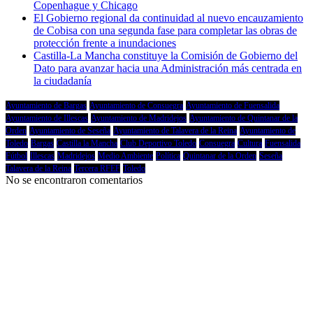
Copenhague y Chicago
El Gobierno regional da continuidad al nuevo encauzamiento
de Cobisa con una segunda fase para completar las obras de
protección frente a inundaciones
Castilla-La Mancha constituye la Comisión de Gobierno del
Dato para avanzar hacia una Administración más centrada en
la ciudadanía
Ayuntamiento de Bargas
Ayuntamiento de Consuegra
Ayuntamiento de Fuensalida
Ayuntamiento de Illescas
Ayuntamiento de Madridejos
Ayuntamiento de Quintanar de la
Orden
Ayuntamiento de Seseña
Ayuntamiento de Talavera de la Reina
Ayuntamiento de
Toledo
Bargas
Castilla la Mancha
Club Deportivo Toledo
Consuegra
Cultura
Fuensalida
Fútbol
Illescas
Madridejos
Medio Ambiente
Política
Quintanar de la Orden
Seseña
Talavera de la Reina
Tercera RFEF
Toledo
No se encontraron comentarios