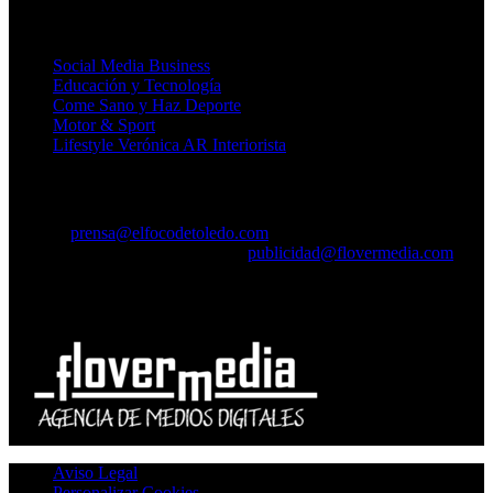
Medios Temáticos
Social Media Business
Educación y Tecnología
Come Sano y Haz Deporte
Motor & Sport
Lifestyle Verónica AR Interiorista
Contacto
Prensa:
prensa@elfocodetoledo.com
Publicidad y Branded Content:
publicidad@flovermedia.com
Agencia de Medios
Aviso Legal
Personalizar Cookies