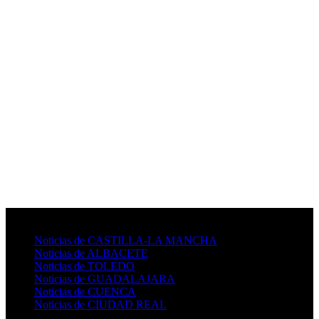
Medios Castilla-La Mancha
Noticias de CASTILLA-LA MANCHA
Noticias de ALBACETE
Noticias de TOLEDO
Noticias de GUADALAJARA
Noticias de CUENCA
Noticias de CIUDAD REAL