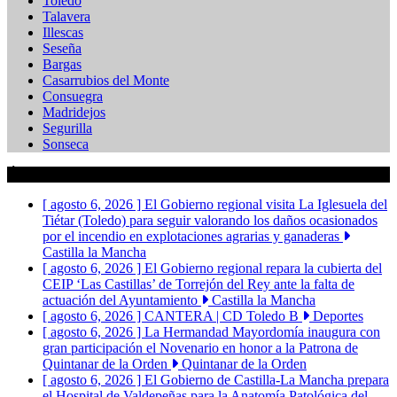
Toledo
Talavera
Illescas
Seseña
Bargas
Casarrubios del Monte
Consuegra
Madridejos
Segurilla
Sonseca
Últimas Noticias
[ agosto 6, 2026 ]
El Gobierno regional visita La Iglesuela del
Tiétar (Toledo) para seguir valorando los daños ocasionados
por el incendio en explotaciones agrarias y ganaderas
Castilla la Mancha
[ agosto 6, 2026 ]
El Gobierno regional repara la cubierta del
CEIP ‘Las Castillas’ de Torrejón del Rey ante la falta de
actuación del Ayuntamiento
Castilla la Mancha
[ agosto 6, 2026 ]
CANTERA | CD Toledo B
Deportes
[ agosto 6, 2026 ]
La Hermandad Mayordomía inaugura con
gran participación el Novenario en honor a la Patrona de
Quintanar de la Orden
Quintanar de la Orden
[ agosto 6, 2026 ]
El Gobierno de Castilla-La Mancha prepara
el Hospital de Valdepeñas para la Anatomía Patológica del