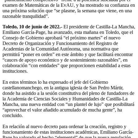
examen de Matemáticas de la EvAU, y ha mostrado su confianza en
una próxima solución que “se plasme, la semana que viene, en una
razonable tranquilidad”.
Toledo, 10 de junio de 2022.-
El presidente de Castilla-La Mancha,
Emiliano García-Page, ha avanzado, esta mañana en Toledo, que el
Consejo de Gobierno aprobará “el próximo martes” el nuevo
Decreto de Organización y Funcionamiento del Registro de
Academias de la Comunidad Autónoma, una normativa que
permitirá “poner en orden” en este ámbito y que facilitará encontrar
“cauces de apoyo económico y de sostenimiento razonables”, en
colaboración “con entidades” que proporcionen estabilidad a estas
instituciones.
En estos términos lo ha expresado el jefe del Gobierno
castellanomanchego, en la antigua iglesia de San Pedro Mártir,
donde ha asistido a la sesión constitutiva del pleno de fundadores de
la Academia de Ciencias Sociales y Humanidades de Castilla-La
Mancha, una nueva entidad con “un plantel de lujo” que posibilitará
“aprovechar el valor añadido acumulado de mucha gente”, ha
concluido.
En relación al nuevo decreto para ordenar la creación, registro y
funcionamiento de estas instituciones académicas, Emiliano García-
Page ha valorado el hecho “elemental” de que la nueva regulación